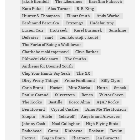
Jakub Kornfeil
The Libertines
Kateřina Fuksová
Kate Fuks
Alex Turner
B. B. King
Hunter S. Thompson
Elliott Smith
Andy Warhol
Ferdinand Peroutka
Citizen37
Hudební tipy
Lucien Carr
Proti šedi
Karel Buriánek
Sunshine
Defeater
smrť
Ten kdo stojí v koutě
The Perks of Being a Wallflower
Charlieho malá tajemství
Clive Barker
Půlnoční vlak smrti
The Smiths
Anthems for Doomed Youth
Clap Your Hands Say Yeah
The XX
Dirty Pretty Things
Franz Ferdinand
Biffy Clyro
Carla Bruni
Hozier
Miro Žbirka
Hurts
Smack
Paulie Garand
Silverstein
Bones
Viktor Sheen
The Kooks
Bastille
Fosco Alma
A$AP Rocky
Ben Howard
Crystal Castles
Bring Me The Horizon
Skepta
Adele
Yelawolf
Angels and Airwaves
Johnny Cash
Noel Gallagher
High Flying Birds
Radiohead
Gumi
Klubovna
Rockast
Devlin
Protiva
Bug in Brain
Chatroom
Jan Burnotte