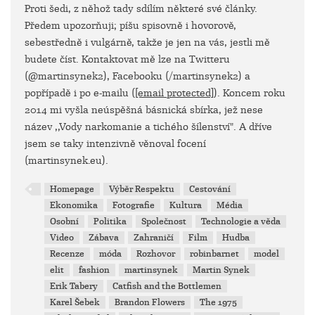
Proti šedi, z něhož tady sdílím některé své články.
Předem upozorňuji; píšu spisovně i hovorově,
sebestředně i vulgárně, takže je jen na vás, jestli mě
budete číst. Kontaktovat mě lze na Twitteru
(@martinsynek2), Facebooku (/martinsynek2) a
popřípadě i po e-mailu (
[email protected]
). Koncem roku
2014 mi vyšla neúspěšná básnická sbírka, jež nese
název ,,Vody narkomanie a tichého šílenství". A dříve
jsem se taky intenzivně věnoval focení
(martinsynek.eu).
Homepage
Výběr Respektu
Cestování
Ekonomika
Fotografie
Kultura
Média
Osobní
Politika
Společnost
Technologie a věda
Video
Zábava
Zahraničí
Film
Hudba
Recenze
móda
Rozhovor
robinbarnet
model
elit
fashion
martinsynek
Martin Synek
Erik Tabery
Catfish and the Bottlemen
Karel Šebek
Brandon Flowers
The 1975