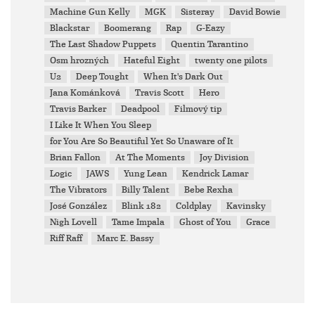
Machine Gun Kelly
MGK
Sisteray
David Bowie
Blackstar
Boomerang
Rap
G-Eazy
The Last Shadow Puppets
Quentin Tarantino
Osm hrozných
Hateful Eight
twenty one pilots
U2
Deep Tought
When It's Dark Out
Jana Kománková
Travis Scott
Hero
Travis Barker
Deadpool
Filmový tip
I Like It When You Sleep
for You Are So Beautiful Yet So Unaware of It
Brian Fallon
At The Moments
Joy Division
Logic
JAWS
Yung Lean
Kendrick Lamar
The Vibrators
Billy Talent
Bebe Rexha
José González
Blink 182
Coldplay
Kavinsky
Nigh Lovell
Tame Impala
Ghost of You
Grace
Riff Raff
Marc E. Bassy