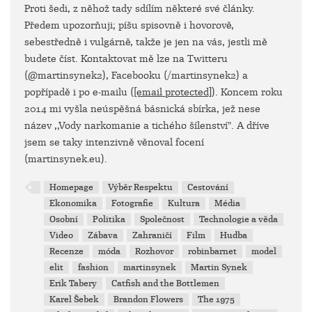
Proti šedi, z něhož tady sdílím některé své články.
Předem upozorňuji; píšu spisovně i hovorově,
sebestředně i vulgárně, takže je jen na vás, jestli mě
budete číst. Kontaktovat mě lze na Twitteru
(@martinsynek2), Facebooku (/martinsynek2) a
popřípadě i po e-mailu (
[email protected]
). Koncem roku
2014 mi vyšla neúspěšná básnická sbírka, jež nese
název ,,Vody narkomanie a tichého šílenství". A dříve
jsem se taky intenzivně věnoval focení
(martinsynek.eu).
Homepage
Výběr Respektu
Cestování
Ekonomika
Fotografie
Kultura
Média
Osobní
Politika
Společnost
Technologie a věda
Video
Zábava
Zahraničí
Film
Hudba
Recenze
móda
Rozhovor
robinbarnet
model
elit
fashion
martinsynek
Martin Synek
Erik Tabery
Catfish and the Bottlemen
Karel Šebek
Brandon Flowers
The 1975