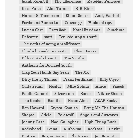
Jakub Kornfeil
The Libertines
Kateřina Fuksová
Kate Fuks
Alex Turner
B. B. King
Hunter S. Thompson
Elliott Smith
Andy Warhol
Ferdinand Peroutka
Citizen37
Hudební tipy
Lucien Carr
Proti šedi
Karel Buriánek
Sunshine
Defeater
smrť
Ten kdo stojí v koutě
The Perks of Being a Wallflower
Charlieho malá tajemství
Clive Barker
Půlnoční vlak smrti
The Smiths
Anthems for Doomed Youth
Clap Your Hands Say Yeah
The XX
Dirty Pretty Things
Franz Ferdinand
Biffy Clyro
Carla Bruni
Hozier
Miro Žbirka
Hurts
Smack
Paulie Garand
Silverstein
Bones
Viktor Sheen
The Kooks
Bastille
Fosco Alma
A$AP Rocky
Ben Howard
Crystal Castles
Bring Me The Horizon
Skepta
Adele
Yelawolf
Angels and Airwaves
Johnny Cash
Noel Gallagher
High Flying Birds
Radiohead
Gumi
Klubovna
Rockast
Devlin
Protiva
Bug in Brain
Chatroom
Jan Burnotte