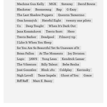
Machine Gun Kelly
MGK
Sisteray
David Bowie
Blackstar
Boomerang
Rap
G-Eazy
The Last Shadow Puppets
Quentin Tarantino
Osm hrozných
Hateful Eight
twenty one pilots
U2
Deep Tought
When It's Dark Out
Jana Kománková
Travis Scott
Hero
Travis Barker
Deadpool
Filmový tip
I Like It When You Sleep
for You Are So Beautiful Yet So Unaware of It
Brian Fallon
At The Moments
Joy Division
Logic
JAWS
Yung Lean
Kendrick Lamar
The Vibrators
Billy Talent
Bebe Rexha
José González
Blink 182
Coldplay
Kavinsky
Nigh Lovell
Tame Impala
Ghost of You
Grace
Riff Raff
Marc E. Bassy