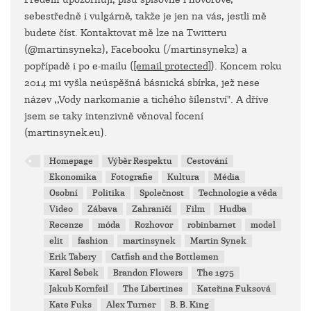
sebestředně i vulgárně, takže je jen na vás, jestli mě
budete číst. Kontaktovat mě lze na Twitteru
(@martinsynek2), Facebooku (/martinsynek2) a
popřípadě i po e-mailu (
[email protected]
). Koncem roku
2014 mi vyšla neúspěšná básnická sbírka, jež nese
název ,,Vody narkomanie a tichého šílenství". A dříve
jsem se taky intenzivně věnoval focení
(martinsynek.eu).
Homepage
Výběr Respektu
Cestování
Ekonomika
Fotografie
Kultura
Média
Osobní
Politika
Společnost
Technologie a věda
Video
Zábava
Zahraničí
Film
Hudba
Recenze
móda
Rozhovor
robinbarnet
model
elit
fashion
martinsynek
Martin Synek
Erik Tabery
Catfish and the Bottlemen
Karel Šebek
Brandon Flowers
The 1975
Jakub Kornfeil
The Libertines
Kateřina Fuksová
Kate Fuks
Alex Turner
B. B. King