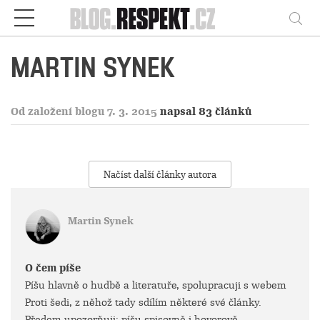
Respekt
Vy
MARTIN SYNEK
Od založení blogu 7. 3. 2015
napsal 83 článků
Načíst další články autora
Martin Synek
O čem píše
Píšu hlavně o hudbě a literatuře, spolupracuji s webem
Proti šedi, z něhož tady sdílím některé své články.
Předem upozorňuji; píšu spisovně i hovorově,