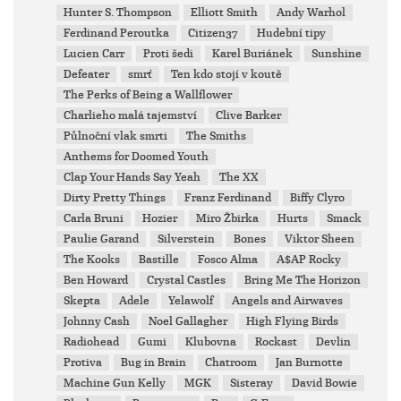
Hunter S. Thompson
Elliott Smith
Andy Warhol
Ferdinand Peroutka
Citizen37
Hudební tipy
Lucien Carr
Proti šedi
Karel Buriánek
Sunshine
Defeater
smrť
Ten kdo stojí v koutě
The Perks of Being a Wallflower
Charlieho malá tajemství
Clive Barker
Půlnoční vlak smrti
The Smiths
Anthems for Doomed Youth
Clap Your Hands Say Yeah
The XX
Dirty Pretty Things
Franz Ferdinand
Biffy Clyro
Carla Bruni
Hozier
Miro Žbirka
Hurts
Smack
Paulie Garand
Silverstein
Bones
Viktor Sheen
The Kooks
Bastille
Fosco Alma
A$AP Rocky
Ben Howard
Crystal Castles
Bring Me The Horizon
Skepta
Adele
Yelawolf
Angels and Airwaves
Johnny Cash
Noel Gallagher
High Flying Birds
Radiohead
Gumi
Klubovna
Rockast
Devlin
Protiva
Bug in Brain
Chatroom
Jan Burnotte
Machine Gun Kelly
MGK
Sisteray
David Bowie