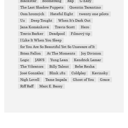
Blackstar
Boomerang
Rap
G-Eazy
The Last Shadow Puppets
Quentin Tarantino
Osm hrozných
Hateful Eight
twenty one pilots
U2
Deep Tought
When It's Dark Out
Jana Kománková
Travis Scott
Hero
Travis Barker
Deadpool
Filmový tip
I Like It When You Sleep
for You Are So Beautiful Yet So Unaware of It
Brian Fallon
At The Moments
Joy Division
Logic
JAWS
Yung Lean
Kendrick Lamar
The Vibrators
Billy Talent
Bebe Rexha
José González
Blink 182
Coldplay
Kavinsky
Nigh Lovell
Tame Impala
Ghost of You
Grace
Riff Raff
Marc E. Bassy