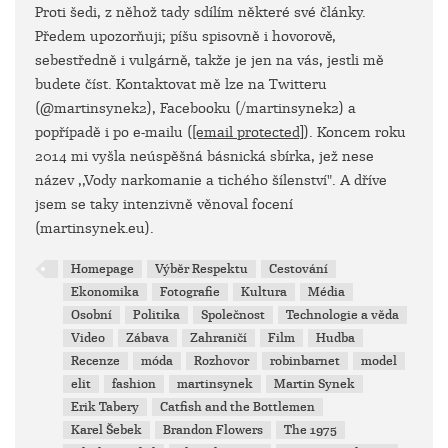
Proti šedi, z něhož tady sdílím některé své články.
Předem upozorňuji; píšu spisovně i hovorově,
sebestředně i vulgárně, takže je jen na vás, jestli mě
budete číst. Kontaktovat mě lze na Twitteru
(@martinsynek2), Facebooku (/martinsynek2) a
popřípadě i po e-mailu (
[email protected]
). Koncem roku
2014 mi vyšla neúspěšná básnická sbírka, jež nese
název ,,Vody narkomanie a tichého šílenství". A dříve
jsem se taky intenzivně věnoval focení
(martinsynek.eu).
Homepage
Výběr Respektu
Cestování
Ekonomika
Fotografie
Kultura
Média
Osobní
Politika
Společnost
Technologie a věda
Video
Zábava
Zahraničí
Film
Hudba
Recenze
móda
Rozhovor
robinbarnet
model
elit
fashion
martinsynek
Martin Synek
Erik Tabery
Catfish and the Bottlemen
Karel Šebek
Brandon Flowers
The 1975