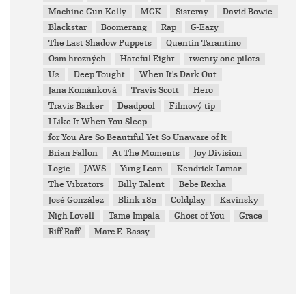
Machine Gun Kelly
MGK
Sisteray
David Bowie
Blackstar
Boomerang
Rap
G-Eazy
The Last Shadow Puppets
Quentin Tarantino
Osm hrozných
Hateful Eight
twenty one pilots
U2
Deep Tought
When It's Dark Out
Jana Kománková
Travis Scott
Hero
Travis Barker
Deadpool
Filmový tip
I Like It When You Sleep
for You Are So Beautiful Yet So Unaware of It
Brian Fallon
At The Moments
Joy Division
Logic
JAWS
Yung Lean
Kendrick Lamar
The Vibrators
Billy Talent
Bebe Rexha
José González
Blink 182
Coldplay
Kavinsky
Nigh Lovell
Tame Impala
Ghost of You
Grace
Riff Raff
Marc E. Bassy