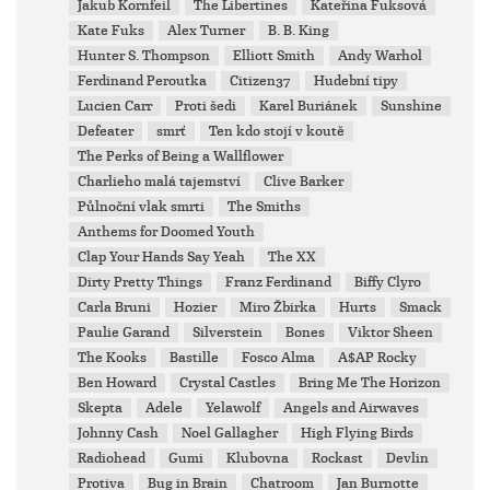
Jakub Kornfeil
The Libertines
Kateřina Fuksová
Kate Fuks
Alex Turner
B. B. King
Hunter S. Thompson
Elliott Smith
Andy Warhol
Ferdinand Peroutka
Citizen37
Hudební tipy
Lucien Carr
Proti šedi
Karel Buriánek
Sunshine
Defeater
smrť
Ten kdo stojí v koutě
The Perks of Being a Wallflower
Charlieho malá tajemství
Clive Barker
Půlnoční vlak smrti
The Smiths
Anthems for Doomed Youth
Clap Your Hands Say Yeah
The XX
Dirty Pretty Things
Franz Ferdinand
Biffy Clyro
Carla Bruni
Hozier
Miro Žbirka
Hurts
Smack
Paulie Garand
Silverstein
Bones
Viktor Sheen
The Kooks
Bastille
Fosco Alma
A$AP Rocky
Ben Howard
Crystal Castles
Bring Me The Horizon
Skepta
Adele
Yelawolf
Angels and Airwaves
Johnny Cash
Noel Gallagher
High Flying Birds
Radiohead
Gumi
Klubovna
Rockast
Devlin
Protiva
Bug in Brain
Chatroom
Jan Burnotte