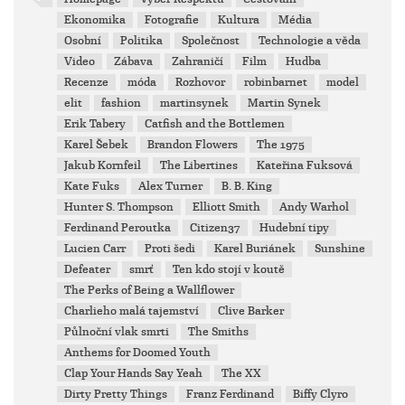
Ekonomika
Fotografie
Kultura
Média
Osobní
Politika
Společnost
Technologie a věda
Video
Zábava
Zahraničí
Film
Hudba
Recenze
móda
Rozhovor
robinbarnet
model
elit
fashion
martinsynek
Martin Synek
Erik Tabery
Catfish and the Bottlemen
Karel Šebek
Brandon Flowers
The 1975
Jakub Kornfeil
The Libertines
Kateřina Fuksová
Kate Fuks
Alex Turner
B. B. King
Hunter S. Thompson
Elliott Smith
Andy Warhol
Ferdinand Peroutka
Citizen37
Hudební tipy
Lucien Carr
Proti šedi
Karel Buriánek
Sunshine
Defeater
smrť
Ten kdo stojí v koutě
The Perks of Being a Wallflower
Charlieho malá tajemství
Clive Barker
Půlnoční vlak smrti
The Smiths
Anthems for Doomed Youth
Clap Your Hands Say Yeah
The XX
Dirty Pretty Things
Franz Ferdinand
Biffy Clyro