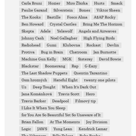
Carla Bruni
Hozier
Miro Žbirka
Hurts
Smack
Paulie Garand
Silverstein
Bones
Viktor Sheen
The Kooks
Bastille
Fosco Alma
A$AP Rocky
Ben Howard
Crystal Castles
Bring Me The Horizon
Skepta
Adele
Yelawolf
Angels and Airwaves
Johnny Cash
Noel Gallagher
High Flying Birds
Radiohead
Gumi
Klubovna
Rockast
Devlin
Protiva
Bug in Brain
Chatroom
Jan Burnotte
Machine Gun Kelly
MGK
Sisteray
David Bowie
Blackstar
Boomerang
Rap
G-Eazy
The Last Shadow Puppets
Quentin Tarantino
Osm hrozných
Hateful Eight
twenty one pilots
U2
Deep Tought
When It's Dark Out
Jana Kománková
Travis Scott
Hero
Travis Barker
Deadpool
Filmový tip
I Like It When You Sleep
for You Are So Beautiful Yet So Unaware of It
Brian Fallon
At The Moments
Joy Division
Logic
JAWS
Yung Lean
Kendrick Lamar