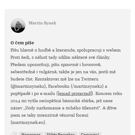
Martin Synek
O čem píše
Píšu hlavně o hudbě a literatuře, spolupracuji s webem
Proti šedi, z něhož tady sdílím některé své články.
Předem upozorňuji; píšu spisovně i hovorově,
sebestředně i vulgárně, takže je jen na vás, jestli mě
budete číst. Kontaktovat mě lze na Twitteru
(@martinsynek2), Facebooku (/martinsynek2) a
popřípadě i po e-mailu (
[email protected]
). Koncem roku
2014 mi vyšla neúspěšná básnická sbírka, jež nese
název ,,Vody narkomanie a tichého šílenství". A dříve
jsem se taky intenzivně věnoval focení
(martinsynek.eu).
Homepage
Výběr Respektu
Cestování