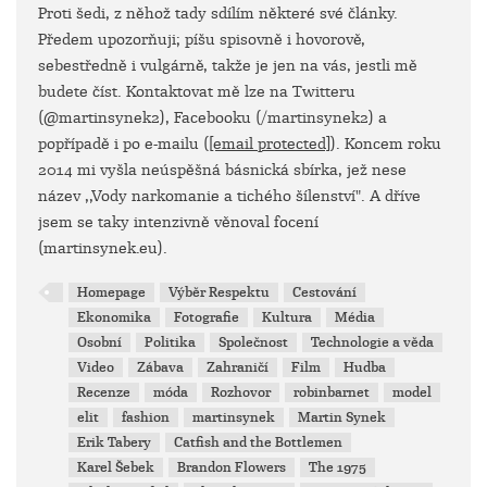
Proti šedi, z něhož tady sdílím některé své články.
Předem upozorňuji; píšu spisovně i hovorově,
sebestředně i vulgárně, takže je jen na vás, jestli mě
budete číst. Kontaktovat mě lze na Twitteru
(@martinsynek2), Facebooku (/martinsynek2) a
popřípadě i po e-mailu (
[email protected]
). Koncem roku
2014 mi vyšla neúspěšná básnická sbírka, jež nese
název ,,Vody narkomanie a tichého šílenství". A dříve
jsem se taky intenzivně věnoval focení
(martinsynek.eu).
Homepage
Výběr Respektu
Cestování
Ekonomika
Fotografie
Kultura
Média
Osobní
Politika
Společnost
Technologie a věda
Video
Zábava
Zahraničí
Film
Hudba
Recenze
móda
Rozhovor
robinbarnet
model
elit
fashion
martinsynek
Martin Synek
Erik Tabery
Catfish and the Bottlemen
Karel Šebek
Brandon Flowers
The 1975