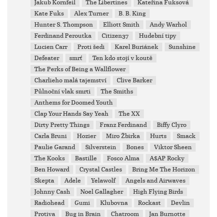
Jakub Kornfeil
The Libertines
Kateřina Fuksová
Kate Fuks
Alex Turner
B. B. King
Hunter S. Thompson
Elliott Smith
Andy Warhol
Ferdinand Peroutka
Citizen37
Hudební tipy
Lucien Carr
Proti šedi
Karel Buriánek
Sunshine
Defeater
smrť
Ten kdo stojí v koutě
The Perks of Being a Wallflower
Charlieho malá tajemství
Clive Barker
Půlnoční vlak smrti
The Smiths
Anthems for Doomed Youth
Clap Your Hands Say Yeah
The XX
Dirty Pretty Things
Franz Ferdinand
Biffy Clyro
Carla Bruni
Hozier
Miro Žbirka
Hurts
Smack
Paulie Garand
Silverstein
Bones
Viktor Sheen
The Kooks
Bastille
Fosco Alma
A$AP Rocky
Ben Howard
Crystal Castles
Bring Me The Horizon
Skepta
Adele
Yelawolf
Angels and Airwaves
Johnny Cash
Noel Gallagher
High Flying Birds
Radiohead
Gumi
Klubovna
Rockast
Devlin
Protiva
Bug in Brain
Chatroom
Jan Burnotte