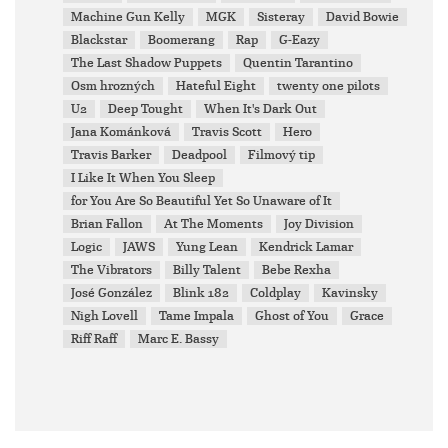
Machine Gun Kelly
MGK
Sisteray
David Bowie
Blackstar
Boomerang
Rap
G-Eazy
The Last Shadow Puppets
Quentin Tarantino
Osm hrozných
Hateful Eight
twenty one pilots
U2
Deep Tought
When It's Dark Out
Jana Kománková
Travis Scott
Hero
Travis Barker
Deadpool
Filmový tip
I Like It When You Sleep
for You Are So Beautiful Yet So Unaware of It
Brian Fallon
At The Moments
Joy Division
Logic
JAWS
Yung Lean
Kendrick Lamar
The Vibrators
Billy Talent
Bebe Rexha
José González
Blink 182
Coldplay
Kavinsky
Nigh Lovell
Tame Impala
Ghost of You
Grace
Riff Raff
Marc E. Bassy