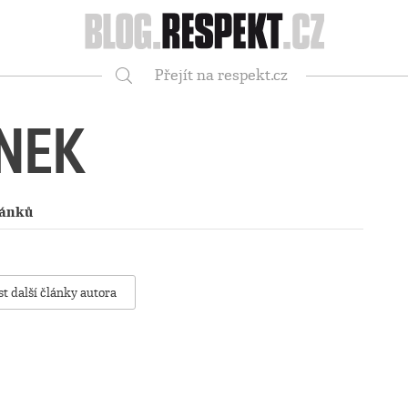
Respekt
Přejít na respekt.cz
Vyhledávání
NEK
lánků
st další články autora