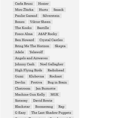
Carla Bruni
Hozier
Miro Žbirka
Hurts
Smack
Paulie Garand
Silverstein
Bones
Viktor Sheen
The Kooks
Bastille
Fosco Alma
A$AP Rocky
Ben Howard
Crystal Castles
Bring Me The Horizon
Skepta
Adele
Yelawolf
Angels and Airwaves
Johnny Cash
Noel Gallagher
High Flying Birds
Radiohead
Gumi
Klubovna
Rockast
Devlin
Protiva
Bug in Brain
Chatroom
Jan Burnotte
Machine Gun Kelly
MGK
Sisteray
David Bowie
Blackstar
Boomerang
Rap
G-Eazy
The Last Shadow Puppets