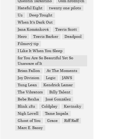
Quentin Tarantino
Osm hrozných
Hateful Eight
twenty one pilots
U2
Deep Tought
When It's Dark Out
Jana Kománková
Travis Scott
Hero
Travis Barker
Deadpool
Filmový tip
I Like It When You Sleep
for You Are So Beautiful Yet So
Unaware of It
Brian Fallon
At The Moments
Joy Division
Logic
JAWS
Yung Lean
Kendrick Lamar
The Vibrators
Billy Talent
Bebe Rexha
José González
Blink 182
Coldplay
Kavinsky
Nigh Lovell
Tame Impala
Ghost of You
Grace
Riff Raff
Marc E. Bassy