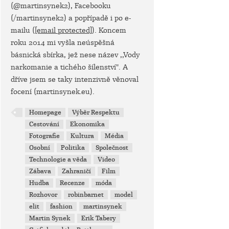
(@martinsynek2), Facebooku
(/martinsynek2) a popřípadě i po e-
mailu (
[email protected]
). Koncem
roku 2014 mi vyšla neúspěšná
básnická sbírka, jež nese název ,,Vody
narkomanie a tichého šílenství". A
dříve jsem se taky intenzivně věnoval
focení (martinsynek.eu).
Homepage
Výběr Respektu
Cestování
Ekonomika
Fotografie
Kultura
Média
Osobní
Politika
Společnost
Technologie a věda
Video
Zábava
Zahraničí
Film
Hudba
Recenze
móda
Rozhovor
robinbarnet
model
elit
fashion
martinsynek
Martin Synek
Erik Tabery