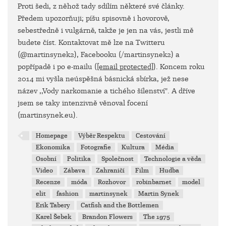
Proti šedi, z něhož tady sdílím některé své články.
Předem upozorňuji; píšu spisovně i hovorově,
sebestředně i vulgárně, takže je jen na vás, jestli mě
budete číst. Kontaktovat mě lze na Twitteru
(@martinsynek2), Facebooku (/martinsynek2) a
popřípadě i po e-mailu (
[email protected]
). Koncem roku
2014 mi vyšla neúspěšná básnická sbírka, jež nese
název ,,Vody narkomanie a tichého šílenství". A dříve
jsem se taky intenzivně věnoval focení
(martinsynek.eu).
Homepage
Výběr Respektu
Cestování
Ekonomika
Fotografie
Kultura
Média
Osobní
Politika
Společnost
Technologie a věda
Video
Zábava
Zahraničí
Film
Hudba
Recenze
móda
Rozhovor
robinbarnet
model
elit
fashion
martinsynek
Martin Synek
Erik Tabery
Catfish and the Bottlemen
Karel Šebek
Brandon Flowers
The 1975