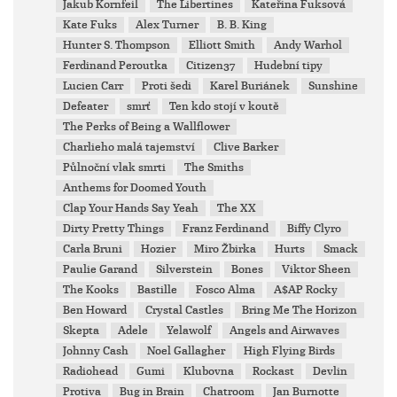
Jakub Kornfeil
The Libertines
Kateřina Fuksová
Kate Fuks
Alex Turner
B. B. King
Hunter S. Thompson
Elliott Smith
Andy Warhol
Ferdinand Peroutka
Citizen37
Hudební tipy
Lucien Carr
Proti šedi
Karel Buriánek
Sunshine
Defeater
smrť
Ten kdo stojí v koutě
The Perks of Being a Wallflower
Charlieho malá tajemství
Clive Barker
Půlnoční vlak smrti
The Smiths
Anthems for Doomed Youth
Clap Your Hands Say Yeah
The XX
Dirty Pretty Things
Franz Ferdinand
Biffy Clyro
Carla Bruni
Hozier
Miro Žbirka
Hurts
Smack
Paulie Garand
Silverstein
Bones
Viktor Sheen
The Kooks
Bastille
Fosco Alma
A$AP Rocky
Ben Howard
Crystal Castles
Bring Me The Horizon
Skepta
Adele
Yelawolf
Angels and Airwaves
Johnny Cash
Noel Gallagher
High Flying Birds
Radiohead
Gumi
Klubovna
Rockast
Devlin
Protiva
Bug in Brain
Chatroom
Jan Burnotte