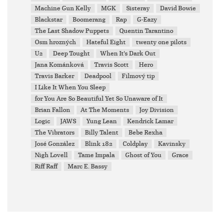
Machine Gun Kelly
MGK
Sisteray
David Bowie
Blackstar
Boomerang
Rap
G-Eazy
The Last Shadow Puppets
Quentin Tarantino
Osm hrozných
Hateful Eight
twenty one pilots
U2
Deep Tought
When It's Dark Out
Jana Kománková
Travis Scott
Hero
Travis Barker
Deadpool
Filmový tip
I Like It When You Sleep
for You Are So Beautiful Yet So Unaware of It
Brian Fallon
At The Moments
Joy Division
Logic
JAWS
Yung Lean
Kendrick Lamar
The Vibrators
Billy Talent
Bebe Rexha
José González
Blink 182
Coldplay
Kavinsky
Nigh Lovell
Tame Impala
Ghost of You
Grace
Riff Raff
Marc E. Bassy