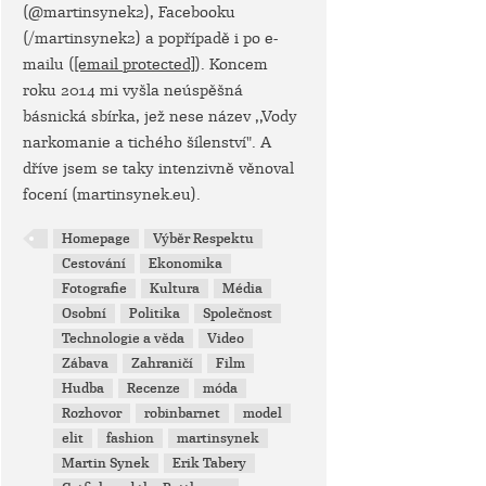
(@martinsynek2), Facebooku
(/martinsynek2) a popřípadě i po e-
mailu (
[email protected]
). Koncem
roku 2014 mi vyšla neúspěšná
básnická sbírka, jež nese název ,,Vody
narkomanie a tichého šílenství". A
dříve jsem se taky intenzivně věnoval
focení (martinsynek.eu).
Homepage
Výběr Respektu
Cestování
Ekonomika
Fotografie
Kultura
Média
Osobní
Politika
Společnost
Technologie a věda
Video
Zábava
Zahraničí
Film
Hudba
Recenze
móda
Rozhovor
robinbarnet
model
elit
fashion
martinsynek
Martin Synek
Erik Tabery