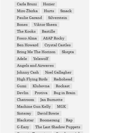
Carla Bruni
Hozier
Miro Žbirka
Hurts
Smack
Paulie Garand
Silverstein
Bones
Viktor Sheen
The Kooks
Bastille
Fosco Alma
A$AP Rocky
Ben Howard
Crystal Castles
Bring Me The Horizon
Skepta
Adele
Yelawolf
Angels and Airwaves
Johnny Cash
Noel Gallagher
High Flying Birds
Radiohead
Gumi
Klubovna
Rockast
Devlin
Protiva
Bug in Brain
Chatroom
Jan Burnotte
Machine Gun Kelly
MGK
Sisteray
David Bowie
Blackstar
Boomerang
Rap
G-Eazy
The Last Shadow Puppets