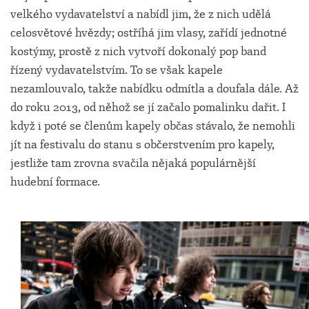
velkého vydavatelství a nabídl jim, že z nich udělá
celosvětové hvězdy; ostříhá jim vlasy, zařídí jednotné
kostýmy, prostě z nich vytvoří dokonalý pop band
řízený vydavatelstvím. To se však kapele
nezamlouvalo, takže nabídku odmítla a doufala dále. Až
do roku 2013, od něhož se jí začalo pomalinku dařit. I
když i poté se členům kapely občas stávalo, že nemohli
jít na festivalu do stanu s občerstvením pro kapely,
jestliže tam zrovna svačila nějaká populárnější
hudební formace.