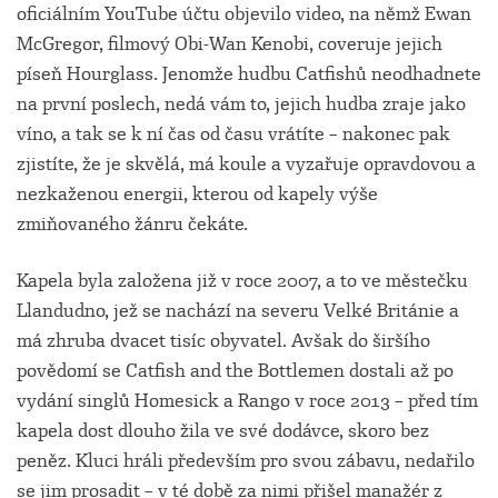
oficiálním YouTube účtu objevilo video, na němž Ewan
McGregor, filmový Obi-Wan Kenobi, coveruje jejich
píseň Hourglass. Jenomže hudbu Catfishů neodhadnete
na první poslech, nedá vám to, jejich hudba zraje jako
víno, a tak se k ní čas od času vrátíte – nakonec pak
zjistíte, že je skvělá, má koule a vyzařuje opravdovou a
nezkaženou energii, kterou od kapely výše
zmiňovaného žánru čekáte.
Kapela byla založena již v roce 2007, a to ve městečku
Llandudno, jež se nachází na severu Velké Británie a
má zhruba dvacet tisíc obyvatel. Avšak do širšího
povědomí se Catfish and the Bottlemen dostali až po
vydání singlů Homesick a Rango v roce 2013 – před tím
kapela dost dlouho žila ve své dodávce, skoro bez
peněz. Kluci hráli především pro svou zábavu, nedařilo
se jim prosadit – v té době za nimi přišel manažér z