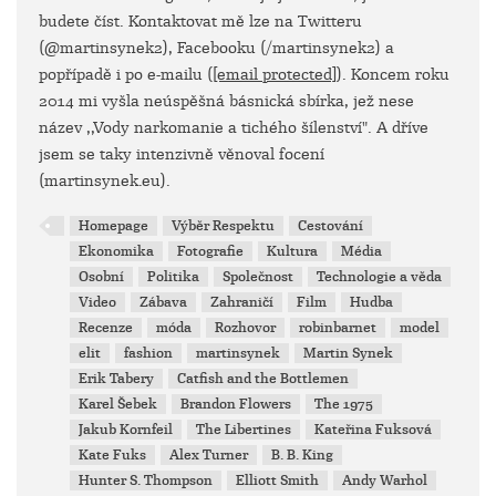
budete číst. Kontaktovat mě lze na Twitteru
(@martinsynek2), Facebooku (/martinsynek2) a
popřípadě i po e-mailu (
[email protected]
). Koncem roku
2014 mi vyšla neúspěšná básnická sbírka, jež nese
název ,,Vody narkomanie a tichého šílenství". A dříve
jsem se taky intenzivně věnoval focení
(martinsynek.eu).
Homepage
Výběr Respektu
Cestování
Ekonomika
Fotografie
Kultura
Média
Osobní
Politika
Společnost
Technologie a věda
Video
Zábava
Zahraničí
Film
Hudba
Recenze
móda
Rozhovor
robinbarnet
model
elit
fashion
martinsynek
Martin Synek
Erik Tabery
Catfish and the Bottlemen
Karel Šebek
Brandon Flowers
The 1975
Jakub Kornfeil
The Libertines
Kateřina Fuksová
Kate Fuks
Alex Turner
B. B. King
Hunter S. Thompson
Elliott Smith
Andy Warhol