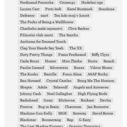
Ferdinand Peroutka
Citizen37
Hudební tipy
Lucien Carr
Proti šedi
Karel Buriánek
Sunshine
Defeater
smrť
Ten kdo stojí v koutě
The Perks of Being a Wallflower
Charlieho malá tajemství
Clive Barker
Půlnoční vlak smrti
The Smiths
Anthems for Doomed Youth
Clap Your Hands Say Yeah
The XX
Dirty Pretty Things
Franz Ferdinand
Biffy Clyro
Carla Bruni
Hozier
Miro Žbirka
Hurts
Smack
Paulie Garand
Silverstein
Bones
Viktor Sheen
The Kooks
Bastille
Fosco Alma
A$AP Rocky
Ben Howard
Crystal Castles
Bring Me The Horizon
Skepta
Adele
Yelawolf
Angels and Airwaves
Johnny Cash
Noel Gallagher
High Flying Birds
Radiohead
Gumi
Klubovna
Rockast
Devlin
Protiva
Bug in Brain
Chatroom
Jan Burnotte
Machine Gun Kelly
MGK
Sisteray
David Bowie
Blackstar
Boomerang
Rap
G-Eazy
The Last Shadow Puppets
Quentin Tarantino