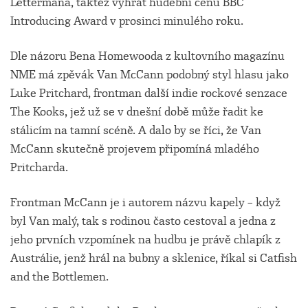
Lettermana, taktéž vyhrát hudební cenu BBC
Introducing Award v prosinci minulého roku.
Dle názoru Bena Homewooda z kultovního magazínu
NME má zpěvák Van McCann podobný styl hlasu jako
Luke Pritchard, frontman další indie rockové senzace
The Kooks, jež už se v dnešní době může řadit ke
stálicím na tamní scéně. A dalo by se říci, že Van
McCann skutečně projevem připomíná mladého
Pritcharda.
Frontman McCann je i autorem názvu kapely – když
byl Van malý, tak s rodinou často cestoval a jedna z
jeho prvních vzpomínek na hudbu je právě chlapík z
Austrálie, jenž hrál na bubny a sklenice, říkal si Catfish
and the Bottlemen.