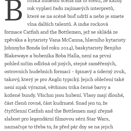
B
ritská hudební scéna má to štěstí, že každý
rok vyplaví řadu zajímavých interpretů,
které se na scéně buď udrží a nebo je smete
vlna dalších talentů. A indie rocková
formace Catfish and the Bottlemen, jež se skládá ze
zpěváka a kytaristy Vana McCanna, hlavního kytaristy
Johnnyho Bonda (od roku 2014), baskytaristy Benjiho
Blakewaye a bubeníka Boba Halla, není na první
pohled ničím odlišná od jiných, stejně zaměřených,
ostrovních hudebních formací – špinavý a úderný zvuk,
takový, který je pro Anglii typický. Jejich oblečení také
není nijak výrazné, většinou trika černé barvy a
kožené bundy. Všichni jsou hubení. Vlasy mají dlouhé,
část členů rovné, část kudrnaté. Snad jen to, že
čtyřčlenní Catfish and the Bottlemen mají zřejmě
slabost pro legendární filmovou sérii Star Wars,
naznačuje to třeba to, že před pár dny se na jejich