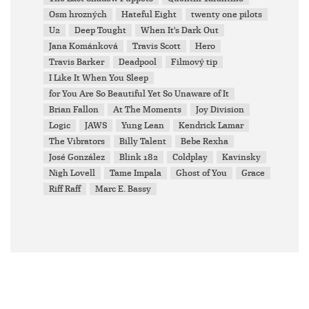
Osm hrozných
Hateful Eight
twenty one pilots
U2
Deep Tought
When It's Dark Out
Jana Kománková
Travis Scott
Hero
Travis Barker
Deadpool
Filmový tip
I Like It When You Sleep
for You Are So Beautiful Yet So Unaware of It
Brian Fallon
At The Moments
Joy Division
Logic
JAWS
Yung Lean
Kendrick Lamar
The Vibrators
Billy Talent
Bebe Rexha
José González
Blink 182
Coldplay
Kavinsky
Nigh Lovell
Tame Impala
Ghost of You
Grace
Riff Raff
Marc E. Bassy