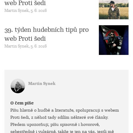
web Proti šedi
Martin Synek, 5. 6. 2016
39. týden hudebních tipů pro
web Proti šedi
Martin Synek, 5. 6. 2016
Martin Synek
O čem píše
Píšu hlavně o hudbě a literatuře, spolupracuji s webem
Proti šedi, z něhož tady sdílím některé své články.
Předem upozorňuji; píšu spisovně i hovorově,
sebestředně i vulgárně, takže je jen na vás, jestli mě